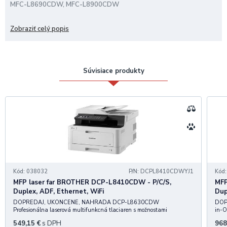
MFC-L8690CDW, MFC-L8900CDW
4.000 strán
Zobraziť celý popis
Súvisiace produkty
Kód: 038032
P/N: DCPL8410CDWYJ1
Kód
MFP laser far BROTHER DCP-L8410CDW - P/C/S,
MFP
Duplex, ADF, Ethernet, WiFi
Dup
DOPREDAJ, UKONCENE, NAHRADA DCP-L8630CDW
DOP
Profesionálna laserová multifunkcná tlaciaren s možnostami
in-O
bezdrôtového pripojenia, duplexnej tlace a funkciami pre zabezpecenú
Opti
549,15
€
s DPH
968
tlac je ideálna pre malé aj velké kancelárie. Popis: vysoká rýchlost tlac
wire