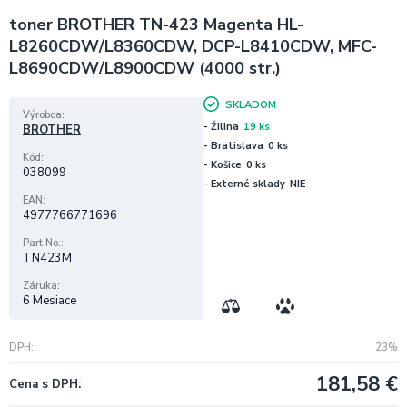
toner BROTHER TN-423 Magenta HL-
L8260CDW/L8360CDW, DCP-L8410CDW, MFC-
L8690CDW/L8900CDW (4000 str.)
SKLADOM
Výrobca
- Žilina
19 ks
BROTHER
- Bratislava
0 ks
Kód
- Košice
0 ks
038099
- Externé sklady
NIE
EAN
4977766771696
Part No.
TN423M
Záruka
6 Mesiace
DPH
23%
181,58
€
Cena s DPH