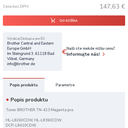
147,63
€
Cena bez DPH
DO KOŠÍKA
Výrobca/Zástupca pre EÚ
Brother Central and Eastern
Našli ste niekde nižšiu cenu?
Europe GmbH
Informujte nás!
Im Steingrund 3, 61118 Bad
Vilbel, Germany
info@brother.de
Popis produktu
Parametre
Popis produktu
Toner BROTHER TN-423 Magenta pre
HL-L8260CDW, HL-L8360CDW,
DCP-L8410CDW,