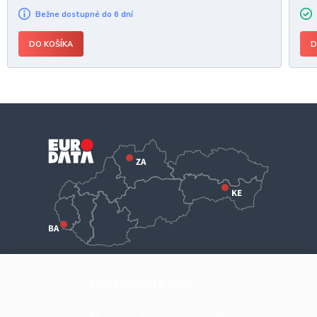
Bežne dostupné do 6 dní
DO KOŠÍKA
D
KONTAKTUJTE NÁS!