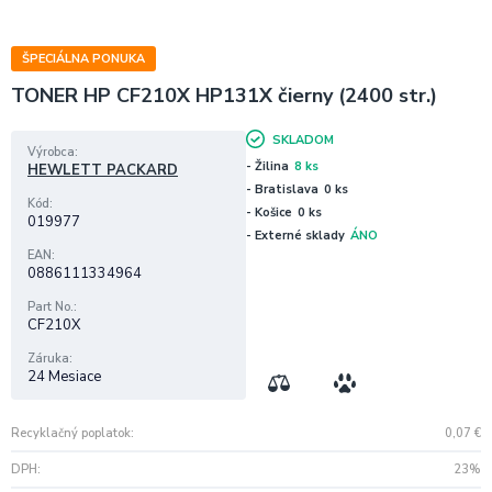
ŠPECIÁLNA PONUKA
TONER HP CF210X HP131X čierny (2400 str.)
SKLADOM
Výrobca
- Žilina
8 ks
HEWLETT PACKARD
- Bratislava
0 ks
Kód
- Košice
0 ks
019977
- Externé sklady
ÁNO
EAN
0886111334964
Part No.
CF210X
Záruka
24 Mesiace
Recyklačný poplatok
0,07
€
DPH
23%