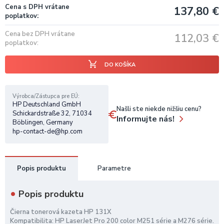
Cena s DPH vrátane
137,80
€
poplatkov
Cena bez DPH vrátane
112,03
€
poplatkov
DO KOŠÍKA
Výrobca/Zástupca pre EÚ
HP Deutschland GmbH
Našli ste niekde nižšiu cenu?
Schickardstraße 32, 71034
Informujte nás!
Böblingen, Germany
hp-contact-de@hp.com
Popis produktu
Parametre
Popis produktu
Čierna tonerová kazeta HP 131X
Kompatibilita: HP LaserJet Pro 200 color M251 série a M276 série.