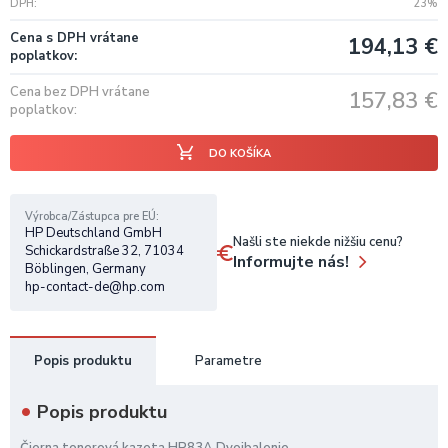
DPH
23%
Cena s DPH vrátane
194,13
€
poplatkov
Cena bez DPH vrátane
157,83
€
poplatkov
DO KOŠÍKA
Výrobca/Zástupca pre EÚ
HP Deutschland GmbH
Našli ste niekde nižšiu cenu?
Schickardstraße 32, 71034
Informujte nás!
Böblingen, Germany
hp-contact-de@hp.com
Popis produktu
Parametre
Popis produktu