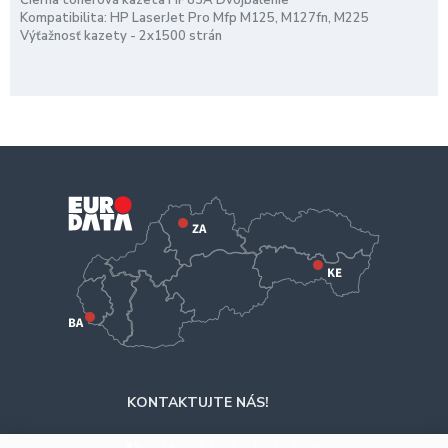
Čierna tonerová kazeta HP83A Dvojbalenie
Kompatibilita: HP LaserJet Pro Mfp M125, M127fn, M225
Výťažnosť kazety - 2x1500 strán
KONTAKTUJTE NÁS!