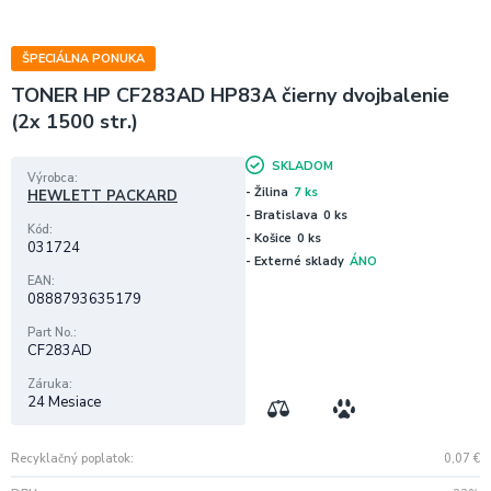
ŠPECIÁLNA PONUKA
TONER HP CF283AD HP83A čierny dvojbalenie
(2x 1500 str.)
SKLADOM
Výrobca
- Žilina
7 ks
HEWLETT PACKARD
- Bratislava
0 ks
Kód
- Košice
0 ks
031724
- Externé sklady
ÁNO
EAN
0888793635179
Part No.
CF283AD
Záruka
24 Mesiace
Recyklačný poplatok
0,07
€