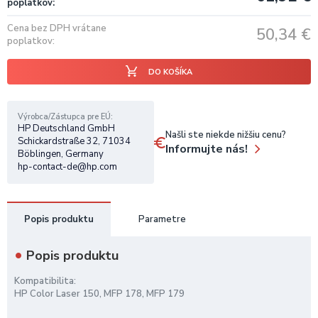
poplatkov
Cena bez DPH vrátane
50,34
€
poplatkov
DO KOŠÍKA
Výrobca/Zástupca pre EÚ
HP Deutschland GmbH
Našli ste niekde nižšiu cenu?
Schickardstraße 32, 71034
Informujte nás!
Böblingen, Germany
hp-contact-de@hp.com
Popis produktu
Parametre
Popis produktu
Kompatibilita:
HP Color Laser 150, MFP 178, MFP 179