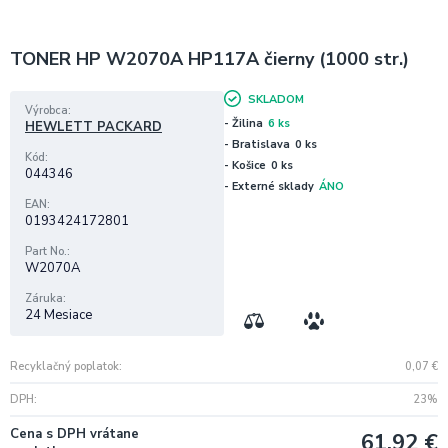
TONER HP W2070A HP117A čierny (1000 str.)
SKLADOM
Výrobca
- Žilina
6 ks
HEWLETT PACKARD
- Bratislava
0 ks
Kód
- Košice
0 ks
044346
- Externé sklady
ÁNO
EAN
0193424172801
Part No.
W2070A
Záruka
24 Mesiace
Recyklačný poplatok
0,07
€
DPH
23%
Cena s DPH vrátane
61,92
€