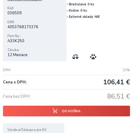
- Bratislava
0 ks
Kód
- Košice
0 ks
036509
- Externé sklady
NIE
EAN
4053768173376
Part No.
A33K250
Záruka
12 Mesiace
DPH
23%
106,41
€
Cena s DPH
86,51
€
Cena bez DPH
DO KOŠÍKA
Výrobca/Zástupca pre EÚ