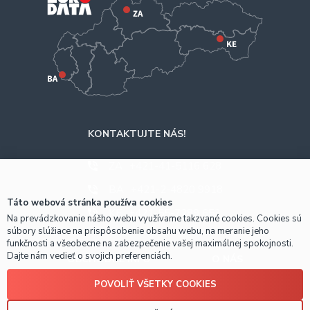
KONTAKTUJTE NÁS!
ZA
+421-41-5116 628
BA
+421-2-4820 9918
Táto webová stránka používa cookies
KE
+421-55-7289 653
Na prevádzkovanie nášho webu využívame takzvané cookies. Cookies sú
súbory slúžiace na prispôsobenie obsahu webu, na meranie jeho
funkčnosti a všeobecne na zabezpečenie vašej maximálnej spokojnosti.
Dajte nám vedieť o svojich preferenciách.
OBCHODNÉ INFO
O NÁS
POVOLIŤ VŠETKY COOKIES
Prečo nakúpiť u nás?