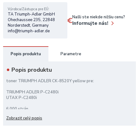
Výrobca/Zástupca pre EÚ
TA Triumph-Adler GmbH
Našli ste niekde nižšiu cenu?
Ohechaussee 235, 22848
Informujte nás!
Norderstedt, Germany
info@triumph-adler.de
Popis produktu
Parametre
Popis produktu
toner TRIUMPH ADLER CK-8520Y yellow pre:
TRIUMPH ADLER P-C2480i
UTAX P-C2480i
6.000 strán
Zobraziť celý popis