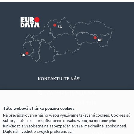
KONTAKTUJTE NÁS!
ZA
+421-41-5116 628
BA
+421-2-4820 9918
Táto webová stránka používa cookies
KE
+421-55-7289 653
Na prevádzkovanie nášho webu využívame takzvané cookies. Cookies sú
súbory slúžiace na prispôsobenie obsahu webu, na meranie jeho
funkčnosti a všeobecne na zabezpečenie vašej maximálnej spokojnosti.
Dajte nám vedieť o svojich preferenciách.
OBCHODNÉ INFO
O NÁS