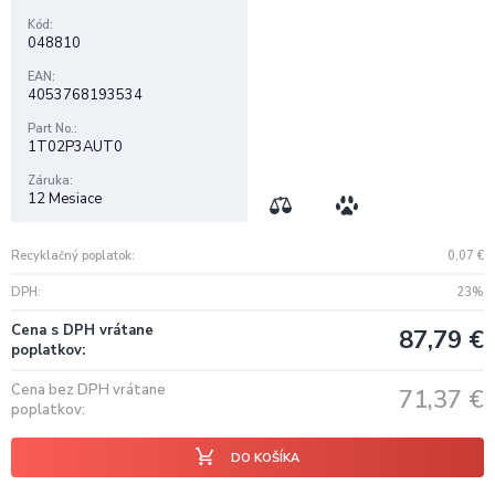
Kód
048810
EAN
4053768193534
Part No.
1T02P3AUT0
Záruka
12 Mesiace
Recyklačný poplatok
0,07
€
DPH
23%
Cena s DPH vrátane
87,79
€
poplatkov
Cena bez DPH vrátane
71,37
€
poplatkov
DO KOŠÍKA