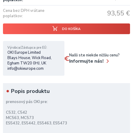
poplatkov
Cena bez DPH vrátane
93,55
€
poplatkov
DO KOŠÍKA
Výrobca/Zástupca pre EÚ
OKI Europe Limited
Našli ste niekde nižšiu cenu?
Blays House, Wick Road,
Informujte nás!
Egham TW20 0HJ, UK
info@okieurope.com
Popis produktu
prenosový pás OKI pre:
C532, C542
MC563, MC573
ES5432, ES5442, ES5463, ES5473