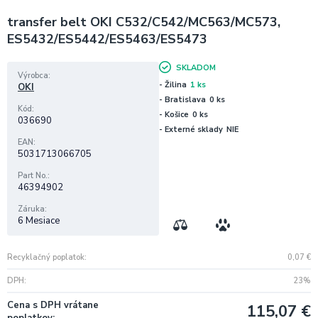
transfer belt OKI C532/C542/MC563/MC573,
ES5432/ES5442/ES5463/ES5473
SKLADOM
Výrobca
- Žilina
1 ks
OKI
- Bratislava
0 ks
Kód
- Košice
0 ks
036690
- Externé sklady
NIE
EAN
5031713066705
Part No.
46394902
Záruka
6 Mesiace
Recyklačný poplatok
0,07
€
DPH
23%
Cena s DPH vrátane
115,07
€