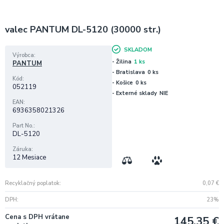
valec PANTUM DL-5120 (30000 str.)
SKLADOM
Výrobca
- Žilina
1 ks
PANTUM
- Bratislava
0 ks
Kód
- Košice
0 ks
052119
- Externé sklady
NIE
EAN
6936358021326
Part No.
DL-5120
Záruka
12 Mesiace
Recyklačný poplatok
0,07
€
DPH
23%
Cena s DPH vrátane
145,35
€