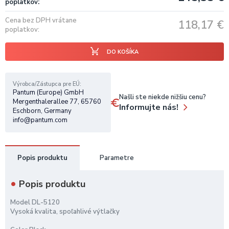
poplatkov
Cena bez DPH vrátane
118,17
€
poplatkov
DO KOŠÍKA
Výrobca/Zástupca pre EÚ
Pantum (Europe) GmbH
Našli ste niekde nižšiu cenu?
Mergenthalerallee 77, 65760
Informujte nás!
Eschborn, Germany
info@pantum.com
Popis produktu
Parametre
Popis produktu
Model DL-5120
Vysoká kvalita, spoľahlivé výtlačky