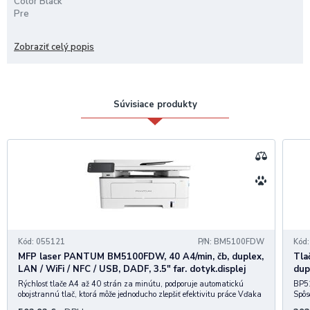
Color Black
Pre
Page Yield 30000 pages*
Zobraziť celý popis
Average yield per toner cartridge in accordance with ISO/IEC
19752 (Individual users will experience different results based on
their environment and page coverage)
Súvisiace produkty
Kód: 055121
P/N: BM5100FDW
Kód
MFP laser PANTUM BM5100FDW, 40 A4/min, čb, duplex,
Tla
LAN / WiFi / NFC / USB, DADF, 3.5" far. dotyk.displej
dup
Rýchlosť tlače A4 až 40 strán za minútu, podporuje automatickú
BP51
obojstrannú tlač, ktorá môže jednoducho zlepšiť efektivitu práce Vďaka
Spôs
dvojpásmovému Wi-Fi (2,4G a 5G), pripojeniu NFC a ďalším metódam
inšt