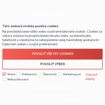
KONTAKTUJTE NÁS!
ZA
+421-41-5116 628
Táto webová stránka používa cookies
Na prevádzkovanie nášho webu využívame takzvané cookies. Cookies sú
BA
+421-2-4820 9918
súbory slúžiace na prispôsobenie obsahu webu, na meranie jeho
funkčnosti a všeobecne na zabezpečenie vašej maximálnej spokojnosti.
KE
+421-55-7289 653
Dajte nám vedieť o svojich preferenciách.
POVOLIŤ VŠETKY COOKIES
OBCHODNÉ INFO
O NÁS
POVOLIŤ VÝBER
Prečo nakúpiť u nás?
Nutné
Preferenčné
Štatistické
Marketingové
Zobraziť
detaily
Neklasifikované
Euro Data Distribution, s.r.o.
Návrh © 2026
ui 42 spol. s r.o.
Technické riešenie © 2026
CyberSoft s.r.o.