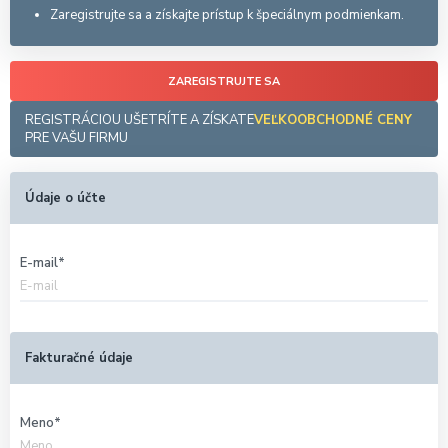
Zaregistrujte sa a získajte prístup k špeciálnym podmienkam.
ZAREGISTRUJTE SA
REGISTRÁCIOU UŠETRÍTE A ZÍSKATE
VEĽKOOBCHODNÉ CENY
PRE VAŠU FIRMU
Údaje o účte
E-mail
Fakturačné údaje
Meno