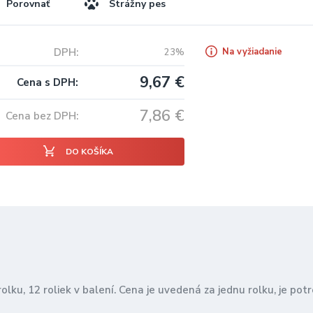
Porovnať
Strážny pes
DPH
Na vyžiadanie
23%
9,67
€
Cena s DPH
7,86
€
Cena bez DPH
DO KOŠÍKA
lku, 12 roliek v balení. Cena je uvedená za jednu rolku, je po