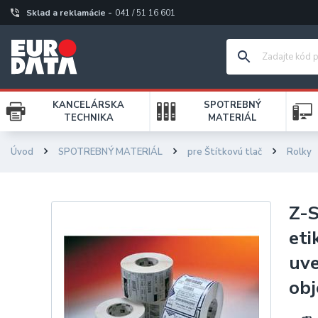
Sklad a reklamácie -
041 / 51 16 601
KANCELÁRSKA
SPOTREBNÝ
TECHNIKA
MATERIÁL
Úvod
SPOTREBNÝ MATERIÁL
pre Štítkovú tlač
Rolky
Z-S
eti
uve
ob