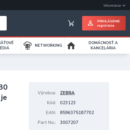
Informácie
PRIHLÁSENIE
registrácia
MÄŤOVÉ
DOMÁCNOSŤ A
NETWORKING
ÉDIÁ
KANCELÁRIA
930
Výrobca
ZEBRA
 je
Kód
023123
EAN
8596375187702
Part No.
3007207