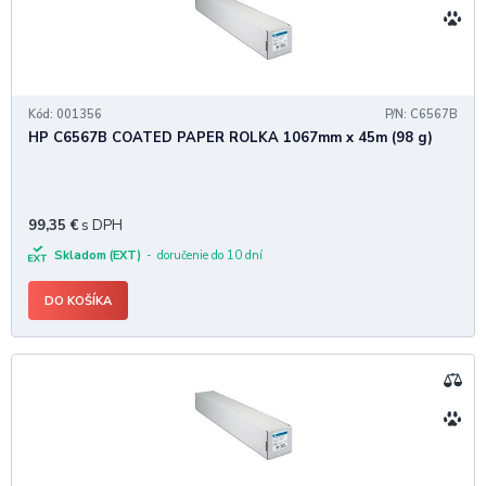
Kód: 001356
P/N: C6567B
HP C6567B COATED PAPER ROLKA 1067mm x 45m (98 g)
99,35
€
s DPH
Skladom (EXT)
doručenie do 10 dní
DO KOŠÍKA