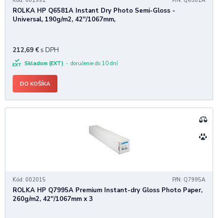
Kód: 001991
P/N: Q6581A
ROLKA HP Q6581A Instant Dry Photo Semi-Gloss -
Universal, 190g/m2, 42''/1067mm,
212,69
€
s DPH
Skladom (EXT)
doručenie do 10 dní
DO KOŠÍKA
Kód: 002015
P/N: Q7995A
ROLKA HP Q7995A Premium Instant-dry Gloss Photo Paper,
260g/m2, 42''/1067mm x 3