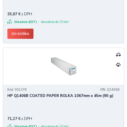
35,87
€
s DPH
Skladom (EXT)
doručenie do 10 dní
DO KOŠÍKA
Kód: 001378
P/N: Q1406B
HP Q1406B COATED PAPER ROLKA 1067mm x 45m (90 g)
71,27
€
s DPH
Skladom (EXT)
doručenie do 10 dní