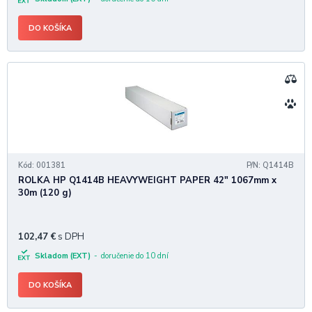
DO KOŠÍKA
Kód: 001381
P/N: Q1414B
ROLKA HP Q1414B HEAVYWEIGHT PAPER 42" 1067mm x
30m (120 g)
102,47
€
s DPH
Skladom (EXT)
doručenie do 10 dní
DO KOŠÍKA