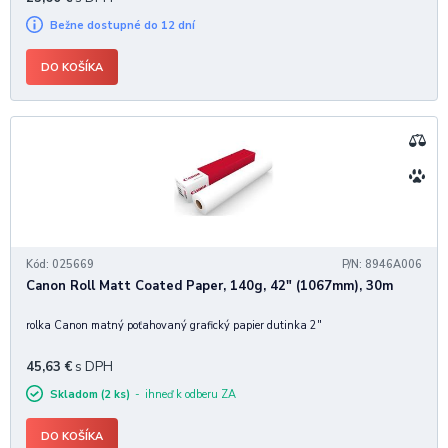
Bežne dostupné do 12 dní
DO KOŠÍKA
Kód: 025669
P/N: 8946A006
Canon Roll Matt Coated Paper, 140g, 42" (1067mm), 30m
rolka Canon matný poťahovaný grafický papier dutinka 2"
45,63
€
s DPH
Skladom (2 ks)
ihneď k odberu ZA
DO KOŠÍKA