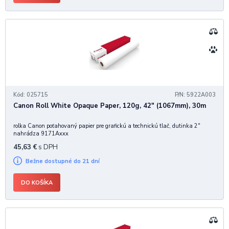
Kód: 025715
P/N: 5922A003
Canon Roll White Opaque Paper, 120g, 42" (1067mm), 30m
rolka Canon poťahovaný papier pre grafickú a technickú tlač, dutinka 2"
nahrádza 9171Axxx
45,63
€
s DPH
Bežne dostupné do 21 dní
DO KOŠÍKA