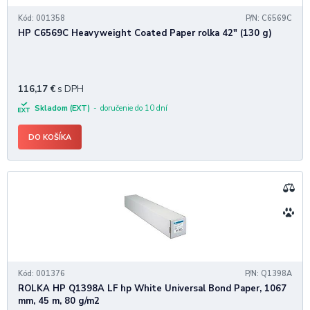
Kód: 001358
P/N: C6569C
HP C6569C Heavyweight Coated Paper rolka 42" (130 g)
116,17
€
s DPH
Skladom (EXT)
doručenie do 10 dní
DO KOŠÍKA
Kód: 001376
P/N: Q1398A
ROLKA HP Q1398A LF hp White Universal Bond Paper, 1067
mm, 45 m, 80 g/m2