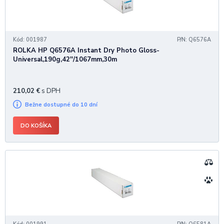
Kód: 001987
P/N: Q6576A
ROLKA HP Q6576A Instant Dry Photo Gloss-
Universal,190g,42''/1067mm,30m
210,02
€
s DPH
Bežne dostupné do 10 dní
DO KOŠÍKA