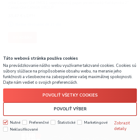
rolka Canon-Océ IJM021 nepoťahovaný papier pre technickú tlač dutinka 2"
Canon-Océ CANON GROUP
33,47
€
s DPH
Bežne dostupné do 21 dní
DO KOŠÍKA
Táto webová stránka používa cookies
Na prevádzkovanie nášho webu využívame takzvané cookies. Cookies sú
NAČÍTAŤ ĎALŠIE
(20)
súbory slúžiace na prispôsobenie obsahu webu, na meranie jeho
funkčnosti a všeobecne na zabezpečenie vašej maximálnej spokojnosti.
Dajte nám vedieť o svojich preferenciách.
1
2
3
POVOLIŤ VŠETKY COOKIES
POVOLIŤ VÝBER
Nutné
Preferenčné
Štatistické
Marketingové
Zobraziť
detaily
Neklasifikované