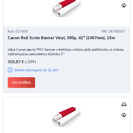
Kód: 027406
P/N: 3979B007
Canon Roll Scrim Banner Vinyl, 380µ, 42" (1067mm), 15m
rolka Canon pevný PVC banner s textilnou vrstvou proti pretrhnutiu a vrstvou
zabraňujúcou presvieteniu dutinka 2"
303,87
€
s DPH
Bežne dostupné do 21 dní
DO KOŠÍKA