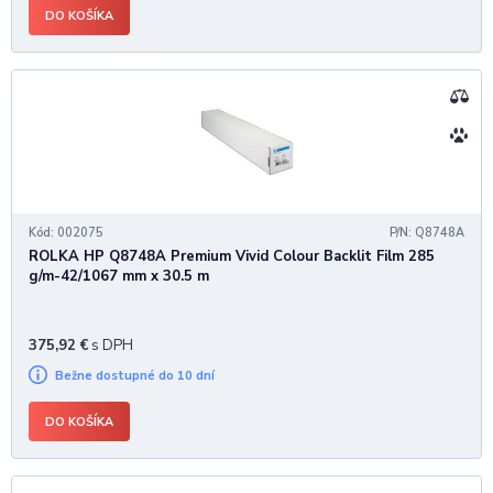
DO KOŠÍKA
Kód: 002075
P/N: Q8748A
ROLKA HP Q8748A Premium Vivid Colour Backlit Film 285
g/m-42/1067 mm x 30.5 m
375,92
€
s DPH
Bežne dostupné do 10 dní
DO KOŠÍKA