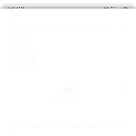
Kód: 027420
P/N: 97006095
Canon (Oce) Roll IJM009F Draft Paper, 75g, 42" (1067mm),
50m
rolka Canon-Océ IJM009F základný nepoťahovaný papier pre čiarové kreslenie
a náhľadovú tlač dutinka 2" Canon-Océ CANON GROUP
31,11
€
s DPH
Bežne dostupné do 21 dní
DO KOŠÍKA
Kód: 027428
P/N: 7675B030
Canon (Oce) Roll IJM021 Standard Paper, 90g, 42" (1067mm),
50m