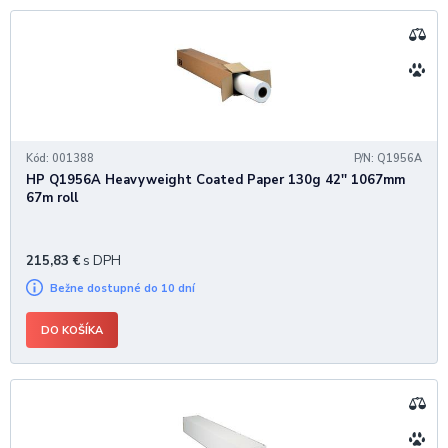
Kód: 001388
P/N: Q1956A
HP Q1956A Heavyweight Coated Paper 130g 42'' 1067mm
67m roll
215,83
€
s DPH
Bežne dostupné do 10 dní
DO KOŠÍKA