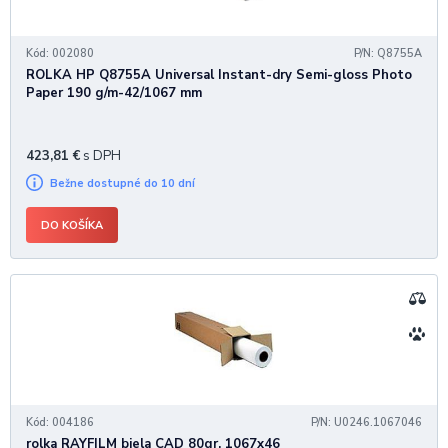
Kód: 002080
P/N: Q8755A
ROLKA HP Q8755A Universal Instant-dry Semi-gloss Photo
Paper 190 g/m-42/1067 mm
423,81
€
s DPH
Bežne dostupné do 10 dní
DO KOŠÍKA
Kód: 004186
P/N: U0246.1067046
rolka RAYFILM biela CAD 80gr, 1067x46