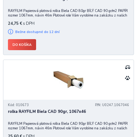
RAYFILM Papierová plotrová rolka Biela CAD 80gr BÍLÝ CAD 90 gr/m2 PAPÍR
rozmer 1067mm, návin 46m Plotrové role Vám vyrobíme na zakázku z našich
ostatních inkjet materiálů pro minimální množství 1000 m
24,75
€
s DPH
Bežne dostupné do 12 dní
DO KOŠÍKA
Kód: 010673
P/N: U0247.1067046
rolka RAYFILM Biela CAD 90gr, 1067x46
RAYFILM Papierová plotrová rolka Biela CAD 90gr BÍLÝ CAD 90 gr/m2 PAPÍR
rozmer 1067mm, návin 46m Plotrové role Vám vyrobíme na zakázku z našich
ostatních inkjet materiálů pro minimální množství 1000 m
25,60
€
s DPH