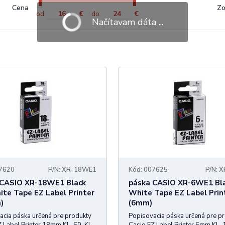
Cena
Zo
od
€
do
€
Načítavam dáta ...
07620
P/N: XR-18WE1
Kód: 007625
P/N: 
 CASIO XR-18WE1 Black
páska CASIO XR-6WE1 Bl
te Tape EZ Label Printer
White Tape EZ Label Prin
)
(6mm)
acia páska určená pre produkty
Popisovacia páska určená pre p