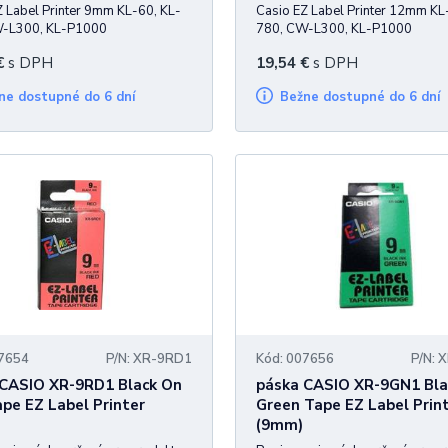
Z Label Printer 9mm KL-60, KL-
Casio EZ Label Printer 12mm KL
W-L300, KL-P1000
780, CW-L300, KL-P1000
€
s DPH
19,54
€
s DPH
žne dostupné do 6 dní
Bežne dostupné do 6 dní
07654
P/N: XR-9RD1
Kód: 007656
P/N: 
 CASIO XR-9RD1 Black On
páska CASIO XR-9GN1 Bla
pe EZ Label Printer
Green Tape EZ Label Prin
(9mm)