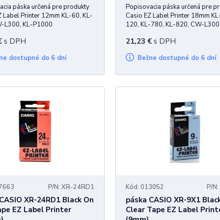
acia páska určená pre produkty
Popisovacia páska určená pre p
Z Label Printer 12mm KL-60, KL-
Casio EZ Label Printer 18mm KL
W-L300, KL-P1000
120, KL-780, KL-820, CW-L300,
P1000
€
s DPH
21,23
€
s DPH
žne dostupné do 6 dní
Bežne dostupné do 6 dní
07663
P/N: XR-24RD1
Kód: 013052
P/N
 CASIO XR-24RD1 Black On
páska CASIO XR-9X1 Blac
pe EZ Label Printer
Clear Tape EZ Label Print
)
(9mm)