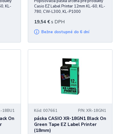
rodukty
Popisovacia páska určená pre produkty
60, KL-
Casio EZ Label Printer 12mm KL-60, KL-
780, CW-L300, KL-P1000
19,54
€
s DPH
Bežne dostupné do 6 dní
R-18BU1
Kód: 007661
P/N: XR-18GN1
ack On
páska CASIO XR-18GN1 Black On
r
Green Tape EZ Label Printer
(18mm)