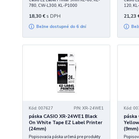
Casio EZ Label Printer 9mm KL-60, KL-
Casio E
780, CW-L300, KL-P1000
120, KL
P1000
18,30
€
s DPH
21,23
Bežne dostupné do 6 dní
Be
Kód: 007627
P/N: XR-24WE1
Kód: 0
páska CASIO XR-24WE1 Black
páska
On White Tape EZ Label Printer
Yellow
(24mm)
(9mm)
Popisovacia páska určená pre produkty
Popisov