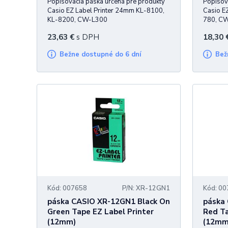
Popisovacia páska určená pre produkty
Popisov
Casio EZ Label Printer 24mm KL-8100,
Casio E
KL-8200, CW-L300
780, C
23,63
€
s DPH
18,30
Bežne dostupné do 6 dní
Be
Kód: 007658
P/N: XR-12GN1
Kód: 0
páska CASIO XR-12GN1 Black On
páska
Green Tape EZ Label Printer
Red Ta
(12mm)
(12mm