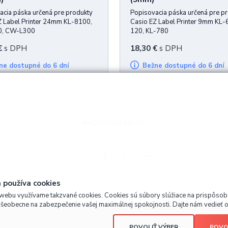
acia páska určená pre produkty
Popisovacia páska určená pre p
Z Label Printer 24mm KL-8100,
Casio EZ Label Printer 9mm KL-
0, CW-L300
120, KL-780
€
s DPH
18,30
€
s DPH
žne dostupné do 6 dní
Bežne dostupné do 6 dní
NAČÍTAŤ ĎALŠIE
(20)
1
2
 používa cookies
webu využívame takzvané cookies. Cookies sú súbory slúžiace na prispôso
všeobecne na zabezpečenie vašej maximálnej spokojnosti. Dajte nám vedieť o 
POVOLIŤ VÝBER
POVO