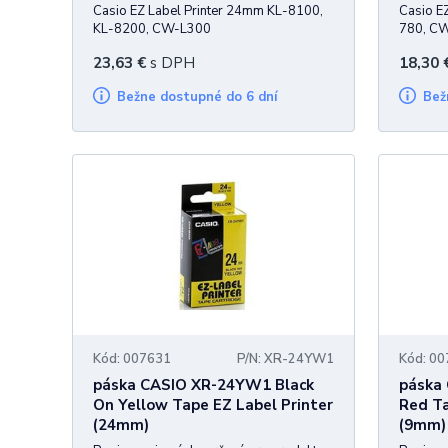
Casio EZ Label Printer 24mm KL-8100,
Casio E
KL-8200, CW-L300
780, C
23,63
€
s DPH
18,30
Bežne dostupné do 6 dní
Be
Kód: 007631
P/N: XR-24YW1
Kód: 0
páska CASIO XR-24YW1 Black
páska
On Yellow Tape EZ Label Printer
Red Ta
(24mm)
(9mm)