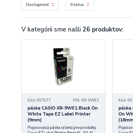
Dostupnosť
Status
V kategórii sme našli
26 produktov
:
Kód: 007577
P/N: XR-9WE1
Kód: 0
páska CASIO XR-9WE1 Black On
páska
White Tape EZ Label Printer
On Whi
(9mm)
(18mm
Popisovacia páska určená pre produkty
Popisov