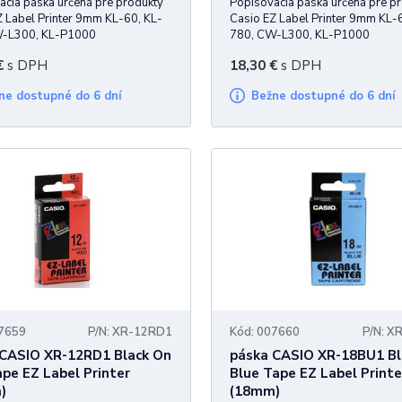
acia páska určená pre produkty
Popisovacia páska určená pre p
Z Label Printer 9mm KL-60, KL-
Casio EZ Label Printer 9mm KL-
W-L300, KL-P1000
780, CW-L300, KL-P1000
€
s DPH
18,30
€
s DPH
žne dostupné do 6 dní
Bežne dostupné do 6 dní
07659
P/N: XR-12RD1
Kód: 007660
P/N: X
 CASIO XR-12RD1 Black On
páska CASIO XR-18BU1 Bl
pe EZ Label Printer
Blue Tape EZ Label Printe
)
(18mm)