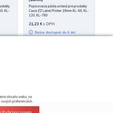
rodukty
Popisovacia páska určená pre produkty
60, KL-
Casio EZ Label Printer 18mm KL-60, KL-
120, KL-780
21,23
€
s DPH
Bežne dostupné do 6 dní
benie obsahu webu, na
svojich preferenciách.
LIŤ VŠETKY COOKIES