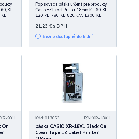
rodukty
Popisovacia páska určená pre produkty
-60, KL-
Casio EZ Label Printer 18mm KL-60, KL-
 KL-
120, KL-780, KL-820, CW-L300, KL-
P1000
21,23
€
s DPH
Bežne dostupné do 6 dní
: XR-9X1
Kód: 013053
P/N: XR-18X1
k On
páska CASIO XR-18X1 Black On
er
Clear Tape EZ Label Printer
(18mm)