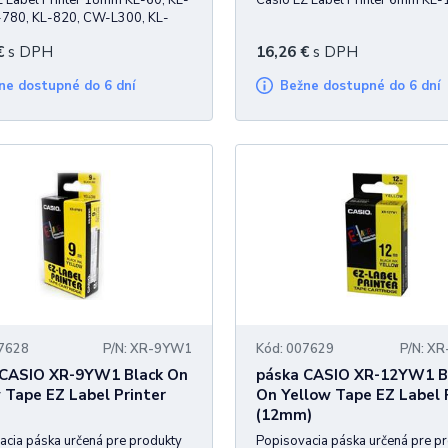
Z Label Printer 18mm KL-60, KL-
Casio EZ Label Printer 6mm KL
-780, KL-820, CW-L300, KL-
€
s DPH
16,26
€
s DPH
žne dostupné do 6 dní
Bežne dostupné do 6 dní
07628
P/N: XR-9YW1
Kód: 007629
P/N: X
 CASIO XR-9YW1 Black On
páska CASIO XR-12YW1 B
 Tape EZ Label Printer
On Yellow Tape EZ Label 
(12mm)
acia páska určená pre produkty
Popisovacia páska určená pre p