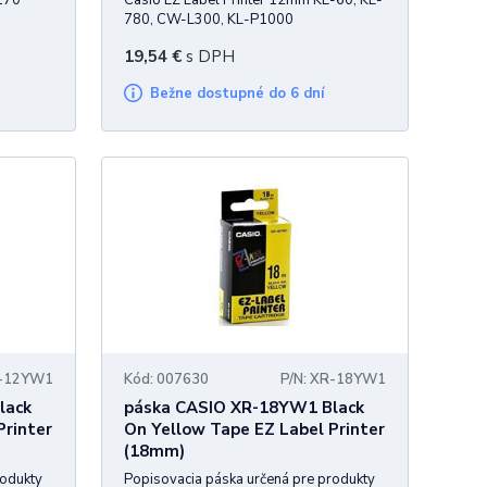
-170
Casio EZ Label Printer 12mm KL-60, KL-
780, CW-L300, KL-P1000
19,54
€
s DPH
Bežne dostupné do 6 dní
R-12YW1
Kód: 007630
P/N: XR-18YW1
lack
páska CASIO XR-18YW1 Black
Printer
On Yellow Tape EZ Label Printer
(18mm)
rodukty
Popisovacia páska určená pre produkty