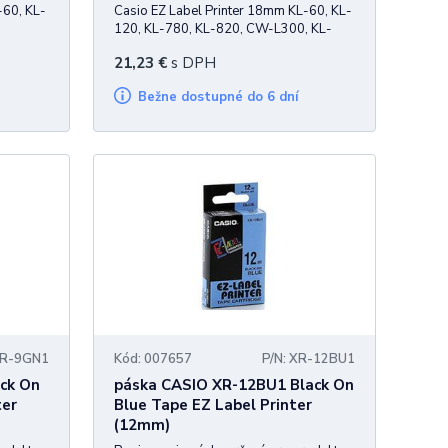
-60, KL-
Casio EZ Label Printer 18mm KL-60, KL-
120, KL-780, KL-820, CW-L300, KL-
P1000
21,23
€
s DPH
Bežne dostupné do 6 dní
XR-9GN1
Kód: 007657
P/N: XR-12BU1
ck On
páska CASIO XR-12BU1 Black On
ter
Blue Tape EZ Label Printer
(12mm)