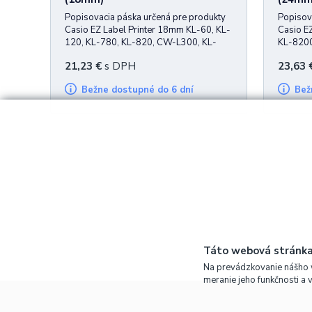
Popisovacia páska určená pre produkty
Popisov
Casio EZ Label Printer 18mm KL-60, KL-
Casio E
120, KL-780, KL-820, CW-L300, KL-
KL-820
P1000
21,23
€
s DPH
23,63
Bežne dostupné do 6 dní
Be
Táto webová stránka
Na prevádzkovanie nášho 
meranie jeho funkčnosti a 