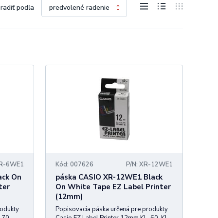
radiť podľa
XR-6WE1
Kód: 007626
P/N: XR-12WE1
ack On
páska CASIO XR-12WE1 Black
ter
On White Tape EZ Label Printer
(12mm)
rodukty
Popisovacia páska určená pre produkty