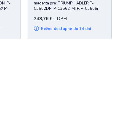
DN, P-
magenta pre: TRIUMPH ADLER P-
AX P-
C3562DN, P-C3562i MFP, P-C3566i
566i
MFP UTAX P-C3562DN, P-C3562i MFP,
248,76
€
s DPH
P-C3566i MFP 11.000 strán
í
Bežne dostupné do 14 dní