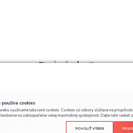
2
3
4
 používa cookies
KONTAKTUJTE NÁS!
OBCHODN
webu využívame takzvané cookies. Cookies sú súbory slúžiace na prispôso
všeobecne na zabezpečenie vašej maximálnej spokojnosti. Dajte nám vedieť o 
ZA
+421-41-5116 628
Prečo nak
POVOLIŤ VÝBER
POVO
BA
+421-2-4820 9918