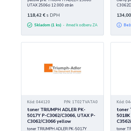
yellow pre: TRIUMPH ADLER 2506ci
čierny 
UTAX 2506ci 12.000 strán
C3062DN
MFP UT
118,42
€
s DPH
134,00
P-C3066
Skladom (1 ks)
ihneď k odberu ZA
Be
Kód: 044120
P/N: 1T02TVATA0
Kód: 0
toner TRIUMPH ADLER PK-
toner
5017Y P-C3062/C3066, UTAX P-
5018K 
C3062/C3066 yellow
C3562i
toner TRIUMPH ADLER PK-5017Y
toner 