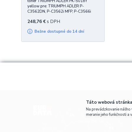
toner TRIUMPH ADLER PK-5018Y
yellow pre: TRIUMPH ADLER P-
C3562DN, P-C3562i MFP, P-C3566i
MFP UTAX P-C3562DN, P-C3562i MFP,
248,76
€
s DPH
P-C3566i MFP 11.000 strán
Bežne dostupné do 14 dní
Táto webová stránka
Na prevádzkovanie nášho 
meranie jeho funkčnosti a 