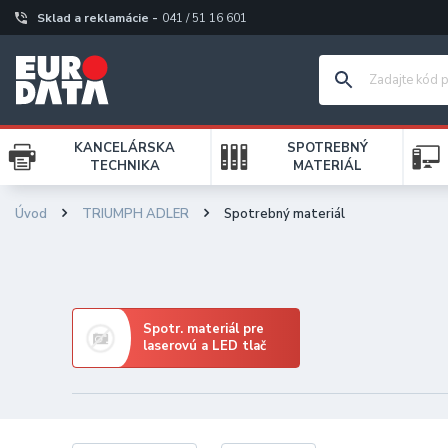
Sklad a reklamácie -
041 / 51 16 601
KANCELÁRSKA
SPOTREBNÝ
TECHNIKA
MATERIÁL
Úvod
TRIUMPH ADLER
Spotrebný materiál
Spotr. materiál pre
laserovú a LED tlač