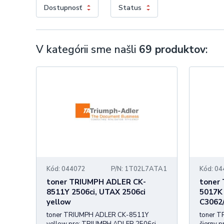
Dostupnosť
Status
V kategórii sme našli
69 produktov
:
Kód: 044072
P/N: 1T02L7ATA1
Kód: 0
toner TRIUMPH ADLER CK-
toner
8511Y 2506ci, UTAX 2506ci
5017K
yellow
C3062/
toner TRIUMPH ADLER CK-8511Y
toner 