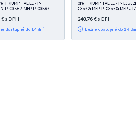
pre: TRIUMPH ADLER P-
pre: TRIUMPH ADLER P-C3562
, P-C3562i MFP, P-C3566i
C3562i MFP, P-C3566i MFP UT
AX P-C3562DN, P-C3562i MFP,
C3562DN, P-C3562i MFP, P-C3
€
s DPH
248,76
€
s DPH
i MFP 13.000 strán
MFP 11.000 strán
žne dostupné do 14 dní
Bežne dostupné do 14 dn