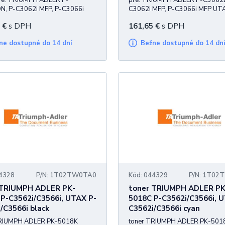
pre: TRIUMPH ADLER P-
pre: TRIUMPH ADLER P-C3062
, P-C3062i MFP, P-C3066i
C3062i MFP, P-C3066i MFP UT
AX P-C3062DN, P-C3062i MFP,
C3062DN, P-C3062i MFP, P-C3
€
s DPH
161,65
€
s DPH
i MFP 8.000 strán
MFP 6.000 strán
žne dostupné do 14 dní
Bežne dostupné do 14 dn
44328
P/N: 1T02TW0TA0
Kód: 044329
P/N: 1T0
 TRIUMPH ADLER PK-
toner TRIUMPH ADLER PK
P-C3562i/C3566i, UTAX P-
5018C P-C3562i/C3566i, 
/C3566i black
C3562i/C3566i cyan
TRIUMPH ADLER PK-5018K
toner TRIUMPH ADLER PK-501