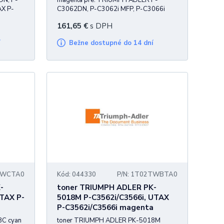
DN, P-
magenta pre: TRIUMPH ADLER P-
AX P-
C3062DN, P-C3062i MFP, P-C3066i
066i
MFP UTAX P-C3062DN, P-C3062i MFP,
161,65
€
s DPH
P-C3066i MFP 6.000 strán
í
Bežne dostupné do 14 dní
2TWCTA0
Kód: 044330
P/N: 1T02TWBTA0
-
toner TRIUMPH ADLER PK-
UTAX P-
5018M P-C3562i/C3566i, UTAX
P-C3562i/C3566i magenta
8C cyan
toner TRIUMPH ADLER PK-5018M