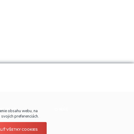
É INFO
O NÁS
benie obsahu webu, na
svojich preferenciách.
úpiť u nás?
LIŤ VŠETKY COOKIES