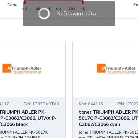
Cena
Zo
od
€
do
€
Načítavam dáta ...
44117
P/N: 1T02TV0TA0
Kód: 044118
P/N: 1T0
 TRIUMPH ADLER PK-
toner TRIUMPH ADLER PK
 P-C3062/C3066, UTAX P-
5017C P-C3062/C3066, UT
C3066 black
C3062/C3066 cyan
TRIUMPH ADLER PK-5017K
toner TRIUMPH ADLER PK-501