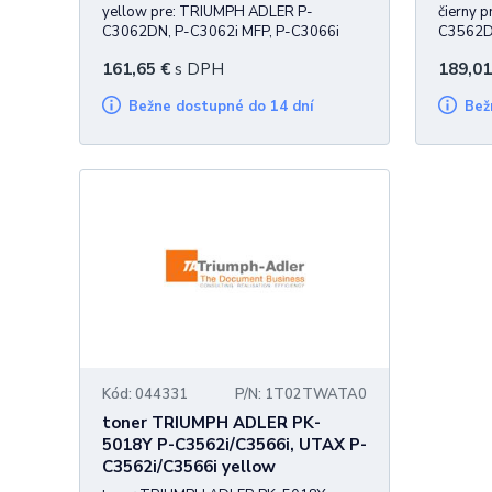
yellow pre: TRIUMPH ADLER P-
čierny 
C3062DN, P-C3062i MFP, P-C3066i
C3562DN
MFP UTAX P-C3062DN, P-C3062i MFP,
MFP UT
161,65
€
s DPH
189,01
P-C3066i MFP 6.000 strán
P-C3566
Bežne dostupné do 14 dní
Be
Kód: 044331
P/N: 1T02TWATA0
toner TRIUMPH ADLER PK-
5018Y P-C3562i/C3566i, UTAX P-
C3562i/C3566i yellow