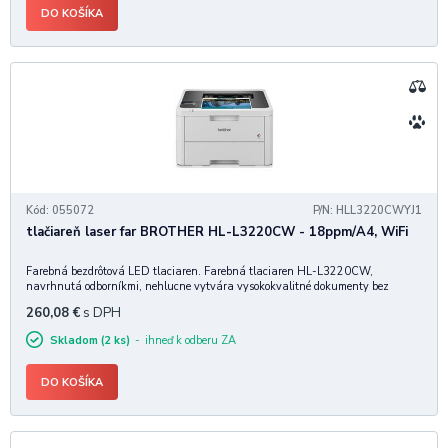
DO KOŠÍKA
Kód: 055072
P/N: HLL3220CWYJ1
tlačiareň laser far BROTHER HL-L3220CW - 18ppm/A4, WiFi
Farebná bezdrôtová LED tlaciaren. Farebná tlaciaren HL-L3220CW,
navrhnutá odborníkmi, nehlucne vytvára vysokokvalitné dokumenty bez
ovplyvnenia rýchlosti tlace. Vysoká kapacita vstupu a výstupu papiera
260,08
€
s DPH
napomáha plynulému chodu kancelárie. Popis:
Skladom (2 ks)
ihneď k odberu ZA
DO KOŠÍKA