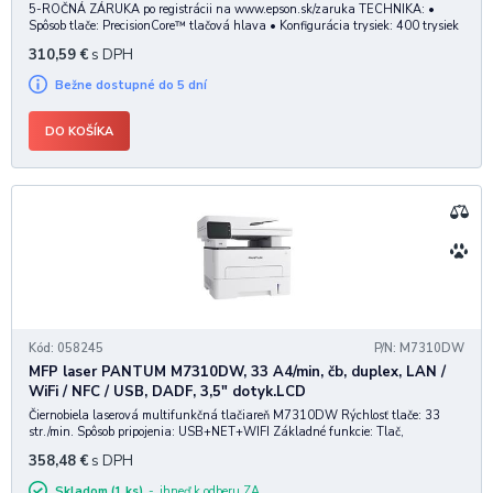
5-ROČNÁ ZÁRUKA po registrácii na www.epson.sk/zaruka TECHNIKA: •
Spôsob tlače: PrecisionCore™ tlačová hlava • Konfigurácia trysiek: 400 trysiek
black, 128 trysiek na farbu • Minimálna veľkosť kvapôčky: 3,3 pl •
310,59
€
s DPH
Atramentová technológia: Čierny atram
Bežne dostupné do 5 dní
DO KOŠÍKA
Kód: 058245
P/N: M7310DW
MFP laser PANTUM M7310DW, 33 A4/min, čb, duplex, LAN /
WiFi / NFC / USB, DADF, 3,5" dotyk.LCD
Čiernobiela laserová multifunkčná tlačiareň M7310DW Rýchlosť tlače: 33
str./min. Spôsob pripojenia: USB+NET+WIFI Základné funkcie: Tlač,
Kopírovanie, Skenovanie Špeciálna funkcia: -3,5-palcová dotyková obrazovka
358,48
€
s DPH
-Automatická obojstranná tlač -Priam
Skladom (1 ks)
ihneď k odberu ZA