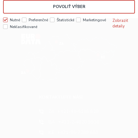
POVOLIŤ VÝBER
Nutné
Preferenčné
Štatistické
Marketingové
Zobraziť
detaily
Neklasifikované
KONTAKTUJTE NÁS!
ZA
+421-41-5116 628
BA
+421-2-4820 9918
KE
+421-55-7289 653