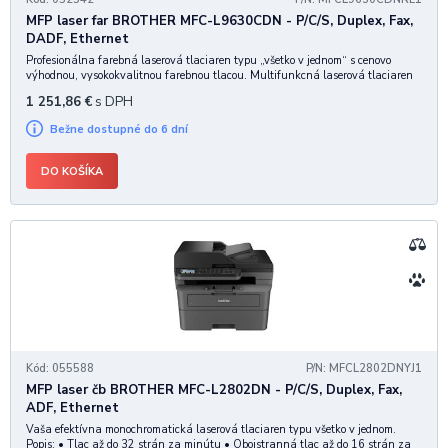
MFP laser far BROTHER MFC-L9630CDN - P/C/S, Duplex, Fax,
DADF, Ethernet
Profesionálna farebná laserová tlaciaren typu „všetko v jednom“ s cenovo
výhodnou, vysokokvalitnou farebnou tlacou. Multifunkcná laserová tlaciaren
typu "všetko v jednom". Jednoducho prispôsobte a automatizujte zložité
1 251,86
€
s DPH
pracovné postupy. Vdaka pôsobi
Bežne dostupné do 6 dní
DO KOŠÍKA
Kód: 055588
P/N: MFCL2802DNYJ1
MFP laser čb BROTHER MFC-L2802DN - P/C/S, Duplex, Fax,
ADF, Ethernet
Vaša efektívna monochromatická laserová tlaciaren typu všetko v jednom.
Popis: • Tlac až do 32 strán za minútu • Obojstranná tlac až do 16 strán za