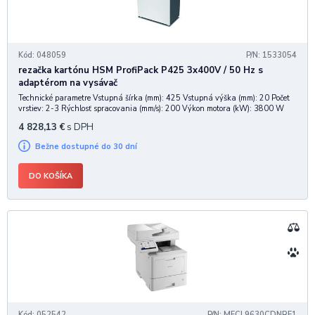
Kód: 048059
P/N: 1533054
rezačka kartónu HSM ProfiPack P425 3x400V / 50 Hz s
adaptérom na vysávač
Technické parametre Vstupná šírka (mm): 425 Vstupná výška (mm): 20 Počet
vrstiev: 2-3 Rýchlosť spracovania (mm/s): 200 Výkon motora (kW): 3800 W
Hlučnosť: 63 - 64 dB Napájanie: 3x 400V / 50Hz Rozmery (š x v x h): 770 x
4 828,13
€
s DPH
1040 x 611 mm H
Bežne dostupné do 30 dní
DO KOŠÍKA
Kód: 052542
P/N: MFCL9630CDNRE1