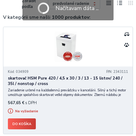
Zoradiť
podľa
Načítavam dáta ...
V kategórii sme našli
1000 produktov
:
Kód: 034909
P/N: 2343111
skartovač HSM Pure 420 / 4,5 x 30 / 3 / 13 - 15 listov/ 240 /
35l / nonstop / cross
Zariadenie určené na každodennú prevádzku v kancelárii. Silný a tichý motor
umožňuje spoľahlivo skartovať veľké objemy dokumentov. Zbernú nádobu je
možné po zaplnení ľahko odobrať a vyprázdniť. • Vysokokvalitné materiály
567,65
€
s DPH
"Made in Germany" pre dlhotrva
Na vyžiadanie
DO KOŠÍKA