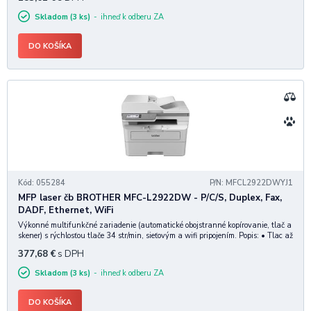
duplex, vysokú rýchlosť skenovania,
Skladom (3 ks)
ihneď k odberu ZA
DO KOŠÍKA
Kód: 055284
P/N: MFCL2922DWYJ1
MFP laser čb BROTHER MFC-L2922DW - P/C/S, Duplex, Fax,
DADF, Ethernet, WiFi
Výkonné multifunkčné zariadenie (automatické obojstranné kopírovanie, tlač a
skener) s rýchlosťou tlače 34 str/min, sieťovým a wifi pripojením. Popis: • Tlac až
do 34 strán za minútu • Obojstranná tlac až do 16 strán za minútu •
377,68
€
s DPH
Obojstranný sken
Skladom (3 ks)
ihneď k odberu ZA
DO KOŠÍKA