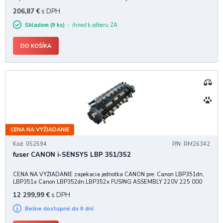
minútu • Skenovanie až do 22,5 obrázkov za minútu3 • 2-riadkový LCD
206,87
€
s DPH
ovládací panel • Rýchly etherne
Skladom (9 ks)
ihneď k odberu ZA
DO KOŠÍKA
CENA NA VYŽIADANIE
Kód: 052594
P/N: RM26342
fuser CANON i-SENSYS LBP 351/352
CENA NA VYŽIADANIE zapekacia jednotka CANON pre: Canon LBP351dn,
LBP351x Canon LBP352dn,LBP352x FUSING ASSEMBLY 220V 225 000
strán pri 5% pokrytí A4 náhradný diel
12 299,99
€
s DPH
Bežne dostupné do 6 dní