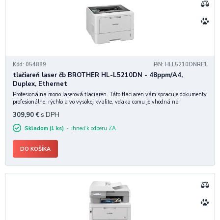
Kód: 054889
P/N: HLL5210DNRE1
tlačiareň laser čb BROTHER HL-L5210DN - 48ppm/A4,
Duplex, Ethernet
Profesionálna mono laserová tlaciaren. Táto tlaciaren vám spracuje dokumenty
profesionálne, rýchlo a vo vysokej kvalite, vdaka comu je vhodná na
podnikatelské úcely. Model HL-L5210DN umožnuje tiež úpravu vstupnej
309,90
€
s DPH
kapacity papiera, aby vyhovovala vaši
Skladom (1 ks)
ihneď k odberu ZA
DO KOŠÍKA