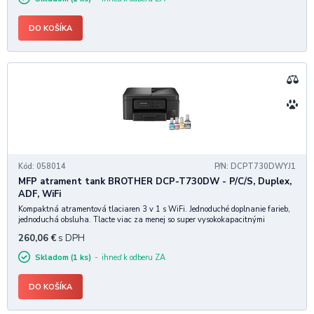
DO KOŠÍKA
Kód: 058014
P/N: DCPT730DWYJ1
MFP atrament tank BROTHER DCP-T730DW - P/C/S, Duplex,
ADF, WiFi
Kompaktná atramentová tlaciaren 3 v 1 s WiFi. Jednoduché doplnanie farieb,
jednoduchá obsluha. Tlacte viac za menej so super vysokokapacitnými
atramentovými flaštickami a lahko plnitelnými atramentovými nádržkami,
260,06
€
s DPH
ktoré znižujú vaše náklady na fareb
Skladom (1 ks)
ihneď k odberu ZA
DO KOŠÍKA