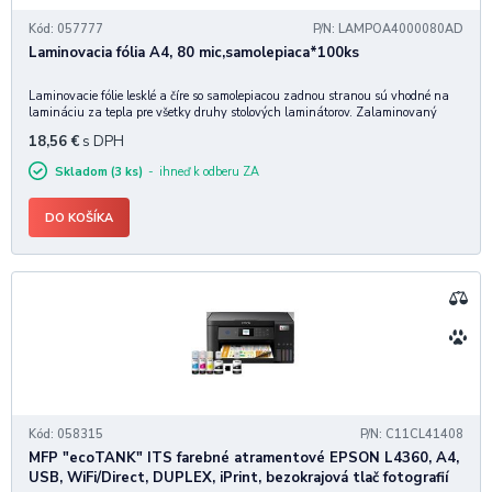
Kód: 057777
P/N: LAMPOA4000080AD
Laminovacia fólia A4, 80 mic,samolepiaca*100ks
Laminovacie fólie lesklé a číre so samolepiacou zadnou stranou sú vhodné na
lamináciu za tepla pre všetky druhy stolových laminátorov. Zalaminovaný
dokument je možné nalepiť na ľubovoľnú hladkú plochu. Pre správne
18,56
€
s DPH
zalaminovanie je nutné vkladať dokument
Skladom (3 ks)
ihneď k odberu ZA
DO KOŠÍKA
Kód: 058315
P/N: C11CL41408
MFP "ecoTANK" ITS farebné atramentové EPSON L4360, A4,
USB, WiFi/Direct, DUPLEX, iPrint, bezokrajová tlač fotografií