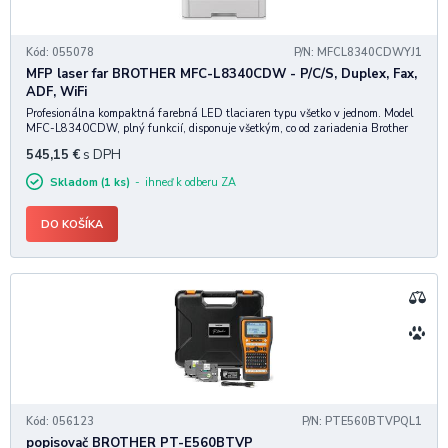
Kód: 055078
P/N: MFCL8340CDWYJ1
MFP laser far BROTHER MFC-L8340CDW - P/C/S, Duplex, Fax,
ADF, WiFi
Profesionálna kompaktná farebná LED tlaciaren typu všetko v jednom. Model
MFC-L8340CDW, plný funkcií, disponuje všetkým, co od zariadenia Brother
ocakávate, pekne zabalené v odborne navrhnutom priestor šetriacom dizajne.
545,15
€
s DPH
Zariadenie pracuje potichu, bez
Skladom (1 ks)
ihneď k odberu ZA
DO KOŠÍKA
Kód: 056123
P/N: PTE560BTVPQL1
popisovač BROTHER PT-E560BTVP