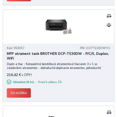
Kód: 058057
P/N: DCPT530DWYJ1
MFP atrament tank BROTHER DCP-T530DW - P/C/S, Duplex,
WiFi
Dopln a tlac - Kompaktná bezdrôtová atramentová tlaciaren 3 v 1 so
zásobníkmi atramentov - Jednoduché doplnanie atramentov, jednoduché
použitie a pripojenie Tlacte viac za menej penazí s atramentovými flaštickami
216,42
€
s DPH
so super vysokou výtažnostou a zásobníky
Skladom (9 ks)
ihneď k odberu ZA
DO KOŠÍKA