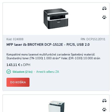
Kód: 024888
P/N: DCP1512EYJ1
MFP laser čb BROTHER DCP-1512E - P/C/S, USB 2.0
Kompaktné mono laserové multifunkčné zariadenie Spotrebný materiál:
Štandardný toner (TN-1030) 1.000 strán* Valec (DR-1030) 10.000 strán
Tlačiareň Rýchlosť tlače(A4) 20 Strán za minútu Rozlíšenie HQ 1200 (2400 x
143,11
€
s DPH
600 dpi), 600 x 600dpi Doba pr
Skladom (2 ks)
ihneď k odberu ZA
DO KOŠÍKA