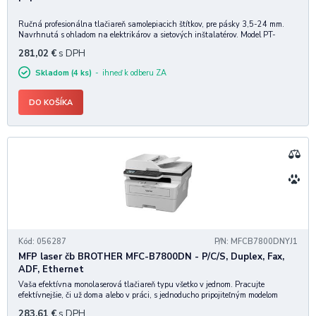
Ručná profesionálna tlačiareň samolepiacich štítkov, pre pásky 3,5-24 mm.
Navrhnutá s ohladom na elektrikárov a sietových inštalatérov. Model PT-
E560BT ponúka profesionálne riešenie znacenia pre akékolvek elektrikárske
281,02
€
s DPH
alebo datacom inštalácie. Z
Skladom (4 ks)
ihneď k odberu ZA
DO KOŠÍKA
Kód: 056287
P/N: MFCB7800DNYJ1
MFP laser čb BROTHER MFC-B7800DN - P/C/S, Duplex, Fax,
ADF, Ethernet
Vaša efektívna monolaserová tlačiareň typu všetko v jednom. Pracujte
efektívnejšie, či už doma alebo v práci, s jednoducho pripojiteľným modelom
Brother B7800DN, ktorý poskytuje rýchlu a bezchybnú tlač, automatický
283,61
€
s DPH