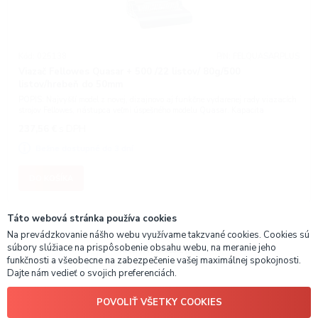
Kód: 025138
P/N: FELQUASARPLUS
Viazač Fellowes Quasar + 500 /22 listov/ 80g/500
listov/hrebeň do 50mm
POPIS: Najvyšší model z novej, dizajnovo aj funkčne vydarenej rady viazacích
strojov Fellowes, nástupca veľmi úspešného modelu Quasar. Kapacita
dierovania až 22 listov 80 g papiera. Kapacita väzby až 500 listov (do
237,56
€
s DPH
priemeru hrebeňa 51 mm). Je vhodný na i
Bežne dostupné do 3 dní
DO KOŠÍKA
Táto webová stránka používa cookies
Na prevádzkovanie nášho webu využívame takzvané cookies. Cookies sú
súbory slúžiace na prispôsobenie obsahu webu, na meranie jeho
NAČÍTAŤ ĎALŠIE
(20)
funkčnosti a všeobecne na zabezpečenie vašej maximálnej spokojnosti.
Dajte nám vedieť o svojich preferenciách.
1
2
3
4
POVOLIŤ VŠETKY COOKIES